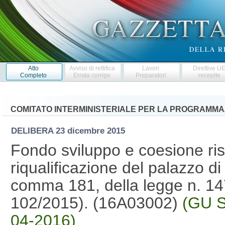
Atto
Avviso di rettifica
Lavori
Direttive U
Completo
Errata corrige
Preparatori
recepite
COMITATO INTERMINISTERIALE PER LA PROGRAMM
DELIBERA
23 dicembre 2015
Fondo sviluppo e coesione ris
riqualificazione del palazzo di 
comma 181, della legge n. 147
102/2015). (16A03002)
(GU S
04-2016)