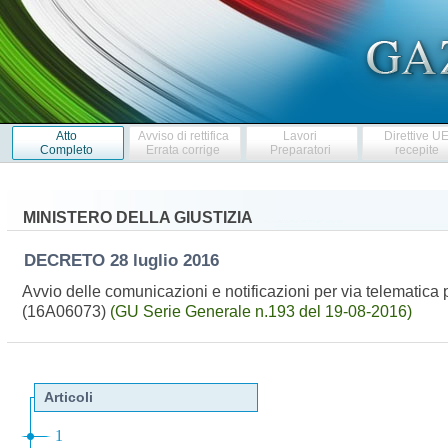
Atto
Avviso di rettifica
Lavori
Direttive U
Completo
Errata corrige
Preparatori
recepite
MINISTERO DELLA GIUSTIZIA
DECRETO
28 luglio 2016
Avvio delle comunicazioni e notificazioni per via telematica 
(16A06073)
(GU Serie Generale n.193 del 19-08-2016)