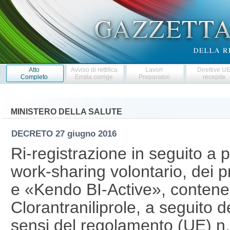
Atto
Avviso di rettifica
Lavori
Direttive U
Completo
Errata corrige
Preparatori
recepite
MINISTERO DELLA SALUTE
DECRETO
27 giugno 2016
Ri-registrazione in seguito a 
work-sharing volontario, dei p
e «Kendo BI-Active», contenen
Clorantraniliprole, a seguito 
sensi del regolamento (UE) n