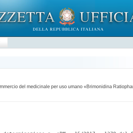
E
n commercio del medicinale per uso umano «Brimonidina Ratiop