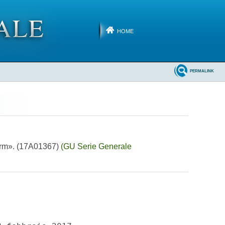
HOME
PERMALINK
harm». (17A01367)
(GU Serie Generale