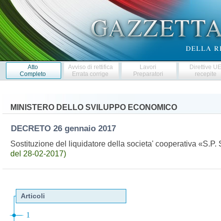
Atto
Avviso di rettifica
Lavori
Direttive U
Completo
Errata corrige
Preparatori
recepite
MINISTERO DELLO SVILUPPO ECONOMICO
DECRETO
26 gennaio 2017
Sostituzione del liquidatore della societa' cooperativa «S.
del 28-02-2017)