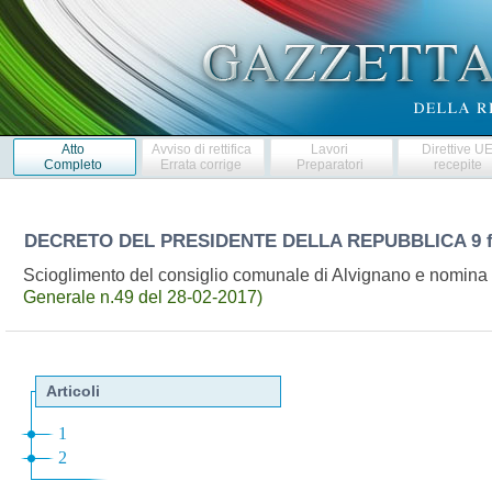
Atto
Avviso di rettifica
Lavori
Direttive U
Completo
Errata corrige
Preparatori
recepite
DECRETO DEL PRESIDENTE DELLA REPUBBLICA
9 
Scioglimento del consiglio comunale di Alvignano e nomina
Generale n.49 del 28-02-2017)