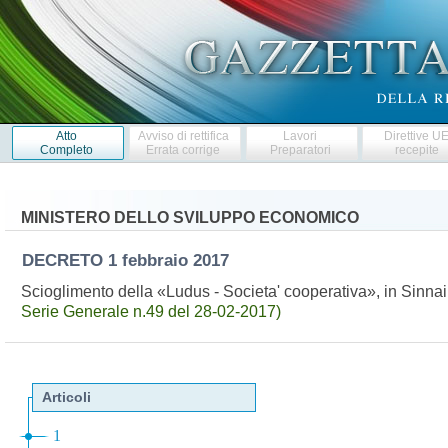
Atto
Avviso di rettifica
Lavori
Direttive U
Completo
Errata corrige
Preparatori
recepite
MINISTERO DELLO SVILUPPO ECONOMICO
DECRETO
1 febbraio 2017
Scioglimento della «Ludus - Societa' cooperativa», in Sinn
Serie Generale n.49 del 28-02-2017)