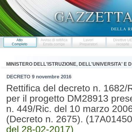
Atto
Avviso di rettifica
Lavori
Direttive U
Completo
Errata corrige
Preparatori
recepite
MINISTERO DELL'ISTRUZIONE, DELL'UNIVERSITA' E 
DECRETO
9 novembre 2016
Rettifica del decreto n. 1682/
per il progetto DM28913 prese
n. 449/Ric. del 10 marzo 2006 
(Decreto n. 2675). (17A0145
del 28-02-2017)