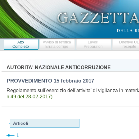
Atto
Avviso di rettifica
Lavori
Direttive U
Completo
Errata corrige
Preparatori
recepite
AUTORITA' NAZIONALE ANTICORRUZIONE
PROVVEDIMENTO
15 febbraio 2017
Regolamento sull'esercizio dell'attivita' di vigilanza in mater
n.49 del 28-02-2017)