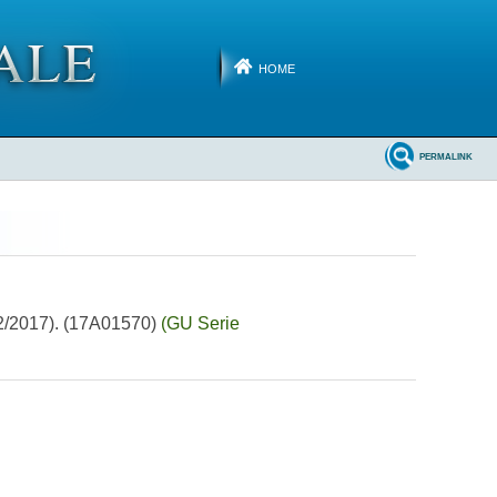
HOME
PERMALINK
32/2017). (17A01570)
(GU Serie