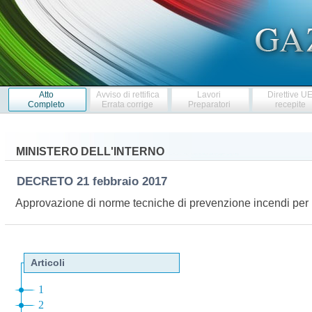
Atto
Avviso di rettifica
Lavori
Direttive U
Completo
Errata corrige
Preparatori
recepite
MINISTERO DELL'INTERNO
DECRETO
21 febbraio 2017
Approvazione di norme tecniche di prevenzione incendi per l