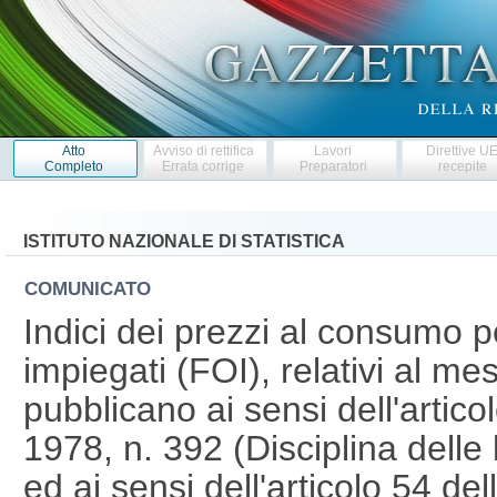
Atto
Avviso di rettifica
Lavori
Direttive U
Completo
Errata corrige
Preparatori
recepite
ISTITUTO NAZIONALE DI STATISTICA
COMUNICATO
Indici dei prezzi al consumo pe
impiegati (FOI), relativi al me
pubblicano ai sensi dell'artico
1978, n. 392 (Disciplina delle 
ed ai sensi dell'articolo 54 de