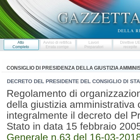
Atto
Avviso di rettifica
Lavori
Direttive U
Completo
Errata corrige
Preparatori
recepite
CONSIGLIO DI PRESIDENZA DELLA GIUSTIZIA AMMINI
DECRETO DEL PRESIDENTE DEL CONSIGLIO DI ST
Regolamento di organizzazione 
della giustizia amministrativa 
integralmente il decreto del P
Stato in data 15 febbraio 20
Generale n.63 del 16-03-201