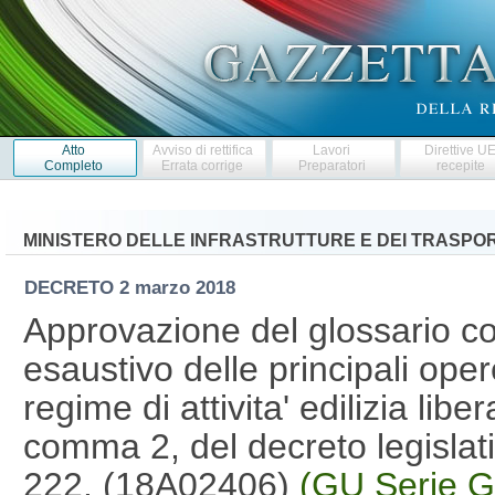
Atto
Avviso di rettifica
Lavori
Direttive U
Completo
Errata corrige
Preparatori
recepite
MINISTERO DELLE INFRASTRUTTURE E DEI TRASPOR
DECRETO
2 marzo 2018
Approvazione del glossario co
esaustivo delle principali opere
regime di attivita' edilizia liber
comma 2, del decreto legisla
222. (18A02406)
(GU Serie G