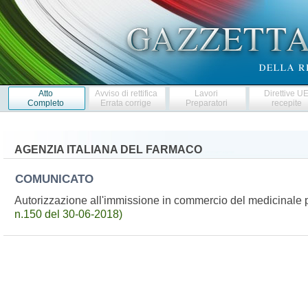
Atto
Avviso di rettifica
Lavori
Direttive U
Completo
Errata corrige
Preparatori
recepite
AGENZIA ITALIANA DEL FARMACO
COMUNICATO
Autorizzazione all'immissione in commercio del medicinal
n.150 del 30-06-2018)