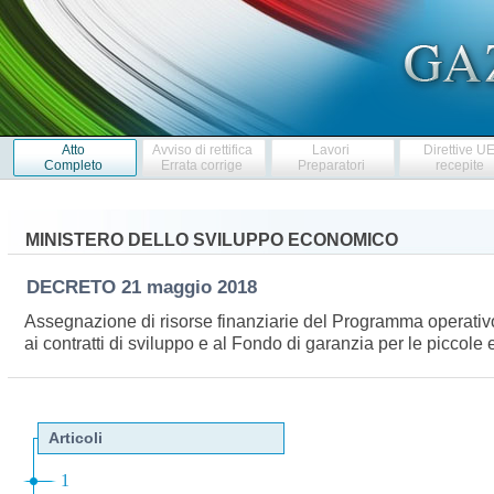
Atto
Avviso di rettifica
Lavori
Direttive U
Completo
Errata corrige
Preparatori
recepite
MINISTERO DELLO SVILUPPO ECONOMICO
DECRETO
21 maggio 2018
Assegnazione di risorse finanziarie del Programma operativo 
ai contratti di sviluppo e al Fondo di garanzia per le picco