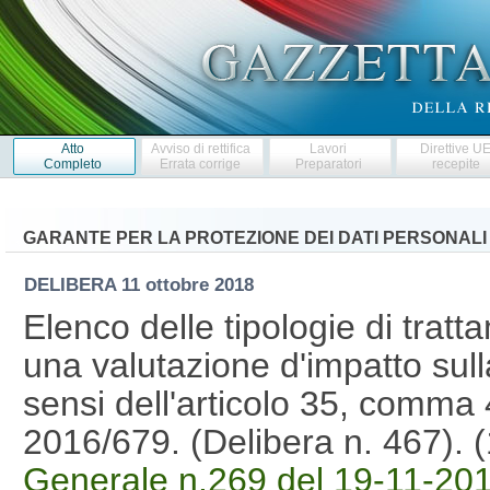
Atto
Avviso di rettifica
Lavori
Direttive U
Completo
Errata corrige
Preparatori
recepite
GARANTE PER LA PROTEZIONE DEI DATI PERSONALI
DELIBERA
11 ottobre 2018
Elenco delle tipologie di tratta
una valutazione d'impatto sulla
sensi dell'articolo 35, comma
2016/679. (Delibera n. 467).
Generale n.269 del 19-11-20