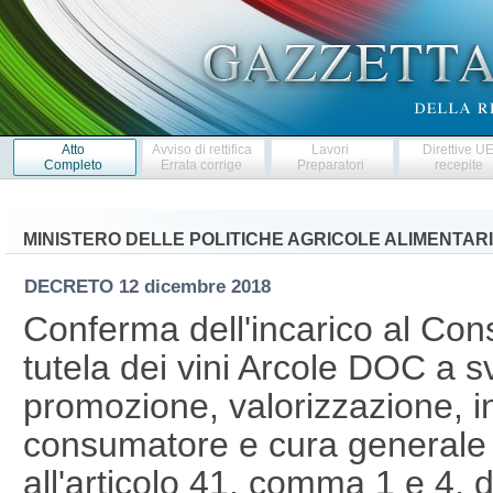
Atto
Avviso di rettifica
Lavori
Direttive U
Completo
Errata corrige
Preparatori
recepite
MINISTERO DELLE POLITICHE AGRICOLE ALIMENTARI
DECRETO
12 dicembre 2018
Conferma dell'incarico al Cons
tutela dei vini Arcole DOC a sv
promozione, valorizzazione, i
consumatore e cura generale de
all'articolo 41, comma 1 e 4, 