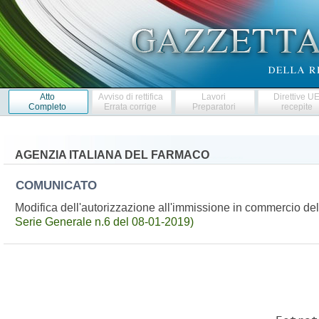
Atto
Avviso di rettifica
Lavori
Direttive U
Completo
Errata corrige
Preparatori
recepite
AGENZIA ITALIANA DEL FARMACO
COMUNICATO
Modifica dell'autorizzazione all'immissione in commercio 
Serie Generale n.6 del 08-01-2019)