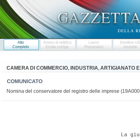
Atto
Avviso di rettifica
Lavori
Direttive U
Completo
Errata corrige
Preparatori
recepite
CAMERA DI COMMERCIO, INDUSTRIA, ARTIGIANATO E
COMUNICATO
Nomina del conservatore del registro delle imprese (19A00