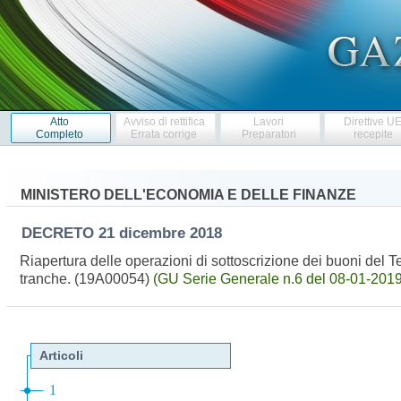
Atto
Avviso di rettifica
Lavori
Direttive U
Completo
Errata corrige
Preparatori
recepite
MINISTERO DELL'ECONOMIA E DELLE FINANZE
DECRETO
21 dicembre 2018
Riapertura delle operazioni di sottoscrizione dei buoni de
tranche. (19A00054)
(GU Serie Generale n.6 del 08-01-2019