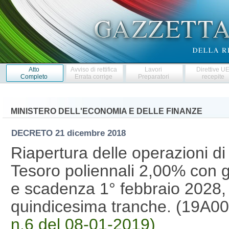
Atto
Avviso di rettifica
Lavori
Direttive U
Completo
Errata corrige
Preparatori
recepite
MINISTERO DELL'ECONOMIA E DELLE FINANZE
DECRETO
21 dicembre 2018
Riapertura delle operazioni di
Tesoro poliennali 2,00% con 
e scadenza 1° febbraio 2028,
quindicesima tranche. (19A0
n.6 del 08-01-2019)