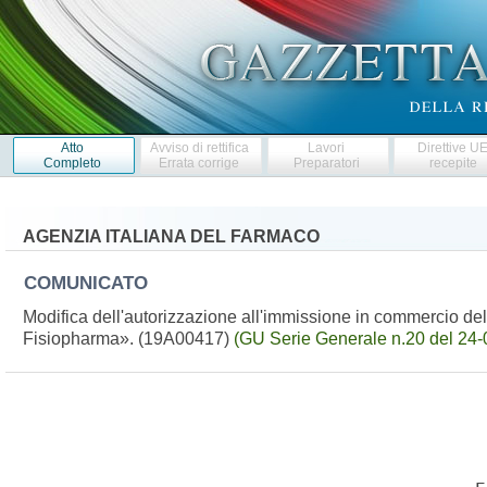
Atto
Avviso di rettifica
Lavori
Direttive U
Completo
Errata corrige
Preparatori
recepite
AGENZIA ITALIANA DEL FARMACO
COMUNICATO
Modifica dell'autorizzazione all'immissione in commercio d
Fisiopharma». (19A00417)
(GU Serie Generale n.20 del 24-