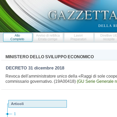
Atto
Avviso di rettifica
Lavori
Direttive U
Completo
Errata corrige
Preparatori
recepite
MINISTERO DELLO SVILUPPO ECONOMICO
DECRETO
31 dicembre 2018
Revoca dell'amministratore unico della «Raggi di sole coope
commissario governativo. (19A00418)
(GU Serie Generale n