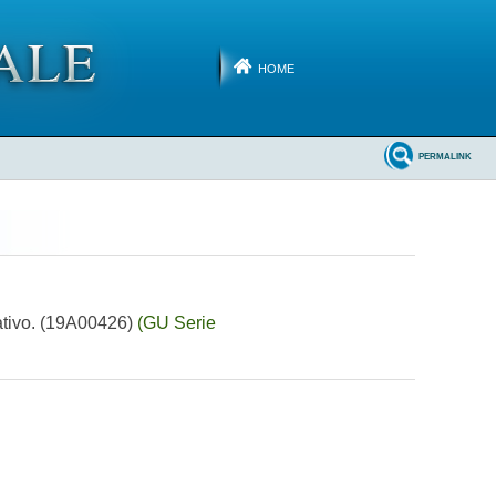
HOME
PERMALINK
ativo. (19A00426)
(GU Serie