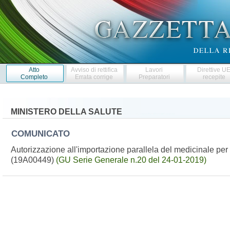
Atto
Avviso di rettifica
Lavori
Direttive U
Completo
Errata corrige
Preparatori
recepite
MINISTERO DELLA SALUTE
COMUNICATO
Autorizzazione all'importazione parallela del medicinale per
(19A00449)
(GU Serie Generale n.20 del 24-01-2019)