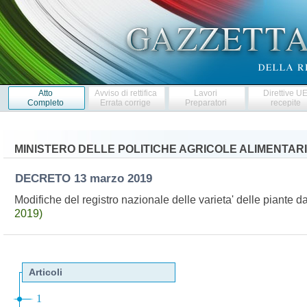
Atto
Avviso di rettifica
Lavori
Direttive U
Completo
Errata corrige
Preparatori
recepite
MINISTERO DELLE POLITICHE AGRICOLE ALIMENTARI
DECRETO
13 marzo 2019
Modifiche del registro nazionale delle varieta' delle piante d
2019)