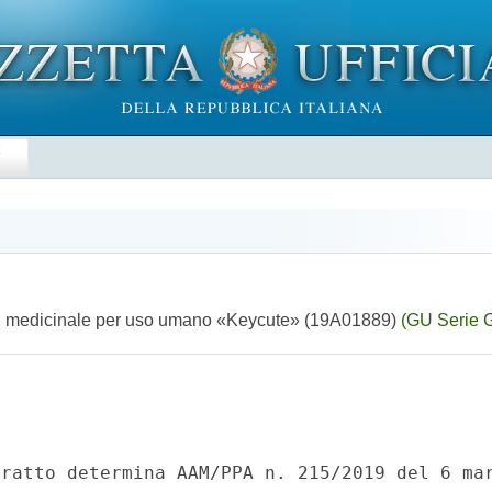
E
del medicinale per uso umano «Keycute» (19A01889)
(GU Serie G