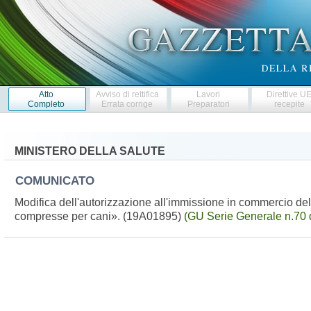
Atto
Avviso di rettifica
Lavori
Direttive U
Completo
Errata corrige
Preparatori
recepite
MINISTERO DELLA SALUTE
COMUNICATO
Modifica dell'autorizzazione all'immissione in commercio del
compresse per cani». (19A01895)
(GU Serie Generale n.70 