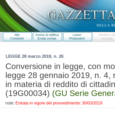
Atto
Avviso di rettifica
Lavori
Direttive U
Completo
Errata corrige
Preparatori
recepite
LEGGE
28 marzo 2019, n. 26
Conversione in legge, con mod
legge 28 gennaio 2019, n. 4, r
in materia di reddito di cittad
(19G00034)
(GU Serie Genera
note:
Entrata in vigore del provvedimento: 30/03/2019