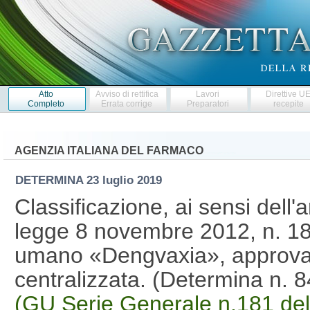
Atto
Avviso di rettifica
Lavori
Direttive U
Completo
Errata corrige
Preparatori
recepite
AGENZIA ITALIANA DEL FARMACO
DETERMINA
23 luglio 2019
Classificazione, ai sensi dell'
legge 8 novembre 2012, n. 18
umano «Dengvaxia», approva
centralizzata. (Determina n.
(GU Serie Generale n.181 de