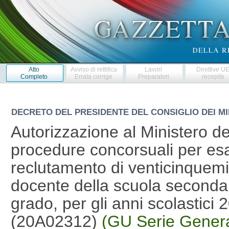
Atto
Avviso di rettifica
Lavori
Direttive U
Completo
Errata corrige
Preparatori
recepite
DECRETO DEL PRESIDENTE DEL CONSIGLIO DEI MI
Autorizzazione al Ministero del
procedure concorsuali per esami
reclutamento di venticinquemi
docente della scuola secondar
grado, per gli anni scolastic
(20A02312)
(GU Serie Genera