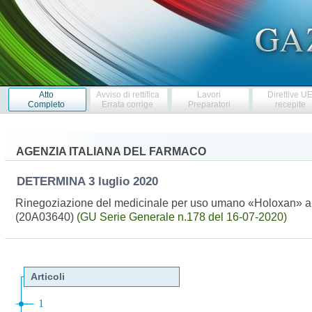
Atto
Avviso di rettifica
Lavori
Direttive U
Completo
Errata corrige
Preparatori
recepite
AGENZIA ITALIANA DEL FARMACO
DETERMINA
3 luglio 2020
Rinegoziazione del medicinale per uso umano «Holoxan» ai s
(20A03640)
(GU Serie Generale n.178 del 16-07-2020)