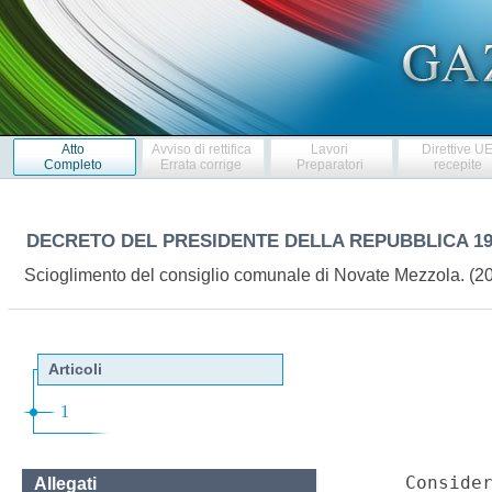
Atto
Avviso di rettifica
Lavori
Direttive U
Completo
Errata corrige
Preparatori
recepite
DECRETO DEL PRESIDENTE DELLA REPUBBLICA
1
Scioglimento del consiglio comunale di Novate Mezzola. (