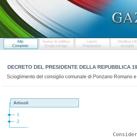
Atto
Avviso di rettifica
Lavori
Direttive U
Completo
Errata corrige
Preparatori
recepite
DECRETO DEL PRESIDENTE DELLA REPUBBLICA
1
Scioglimento del consiglio comunale di Ponzano Romano e 