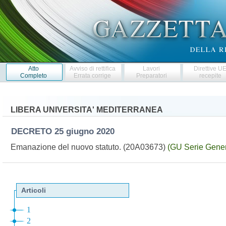
Atto
Avviso di rettifica
Lavori
Direttive U
Completo
Errata corrige
Preparatori
recepite
LIBERA UNIVERSITA' MEDITERRANEA
DECRETO
25 giugno 2020
Emanazione del nuovo statuto. (20A03673)
(GU Serie Gener