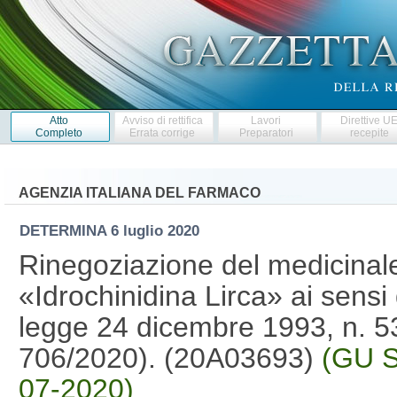
Atto
Avviso di rettifica
Lavori
Direttive U
Completo
Errata corrige
Preparatori
recepite
AGENZIA ITALIANA DEL FARMACO
DETERMINA
6 luglio 2020
Rinegoziazione del medicina
«Idrochinidina Lirca» ai sensi 
legge 24 dicembre 1993, n. 5
706/2020). (20A03693)
(GU S
07-2020)