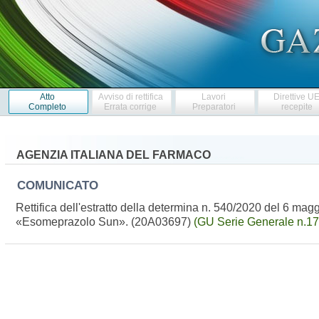
Atto
Avviso di rettifica
Lavori
Direttive U
Completo
Errata corrige
Preparatori
recepite
AGENZIA ITALIANA DEL FARMACO
COMUNICATO
Rettifica dell'estratto della determina n. 540/2020 del 6 m
«Esomeprazolo Sun». (20A03697)
(GU Serie Generale n.17