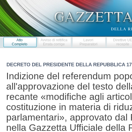
Atto
Avviso di rettifica
Lavori
Direttive U
Completo
Errata corrige
Preparatori
recepite
DECRETO DEL PRESIDENTE DELLA REPUBBLICA
17
Indizione del referendum popo
all'approvazione del testo del
recante «modifiche agli articol
costituzione in materia di rid
parlamentari», approvato dal
nella Gazzetta Ufficiale della 