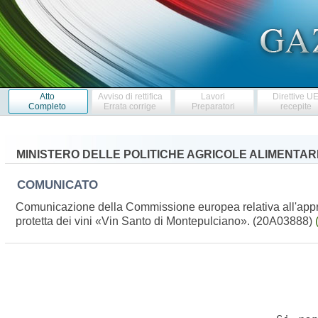
Atto
Avviso di rettifica
Lavori
Direttive U
Completo
Errata corrige
Preparatori
recepite
MINISTERO DELLE POLITICHE AGRICOLE ALIMENTARI
COMUNICATO
Comunicazione della Commissione europea relativa all'appro
protetta dei vini «Vin Santo di Montepulciano». (20A03888)