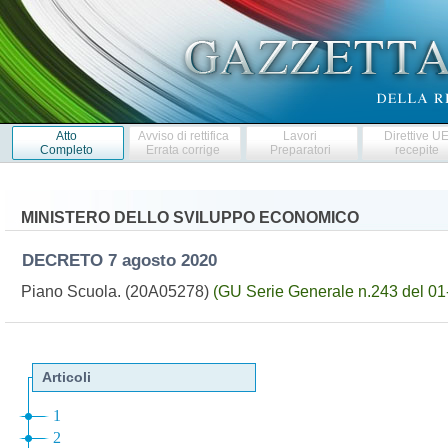
Atto
Avviso di rettifica
Lavori
Direttive U
Completo
Errata corrige
Preparatori
recepite
MINISTERO DELLO SVILUPPO ECONOMICO
DECRETO
7 agosto 2020
Piano Scuola. (20A05278)
(GU Serie Generale n.243 del 01