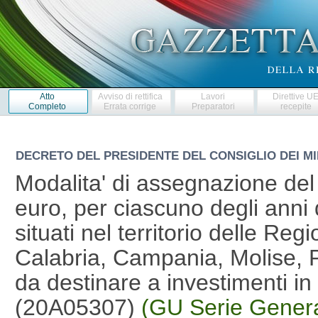
Atto
Avviso di rettifica
Lavori
Direttive U
Completo
Errata corrige
Preparatori
recepite
DECRETO DEL PRESIDENTE DEL CONSIGLIO DEI MI
Modalita' di assegnazione del c
euro, per ciascuno degli anni
situati nel territorio delle Reg
Calabria, Campania, Molise, P
da destinare a investimenti in i
(20A05307)
(GU Serie Genera