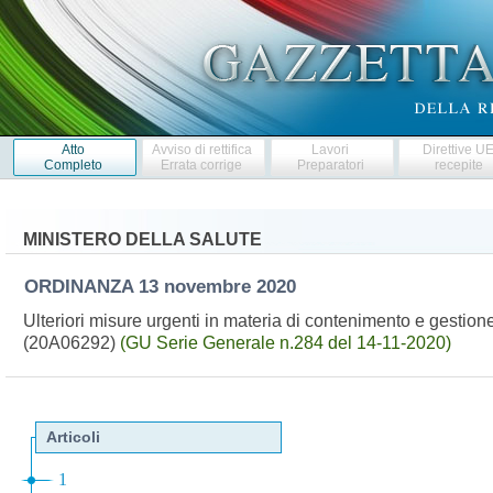
Atto
Avviso di rettifica
Lavori
Direttive U
Completo
Errata corrige
Preparatori
recepite
MINISTERO DELLA SALUTE
ORDINANZA
13 novembre 2020
Ulteriori misure urgenti in materia di contenimento e gesti
(20A06292)
(GU Serie Generale n.284 del 14-11-2020)