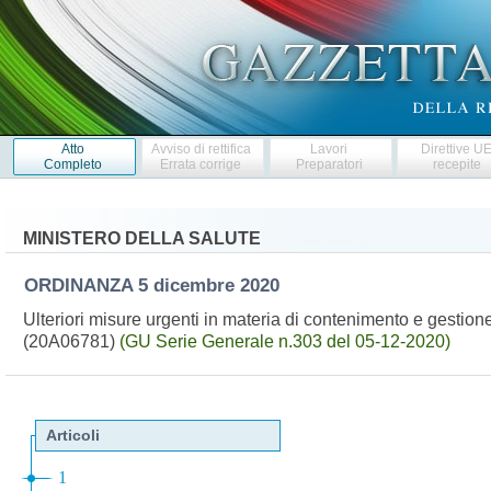
Atto
Avviso di rettifica
Lavori
Direttive U
Completo
Errata corrige
Preparatori
recepite
MINISTERO DELLA SALUTE
ORDINANZA
5 dicembre 2020
Ulteriori misure urgenti in materia di contenimento e gesti
(20A06781)
(GU Serie Generale n.303 del 05-12-2020)