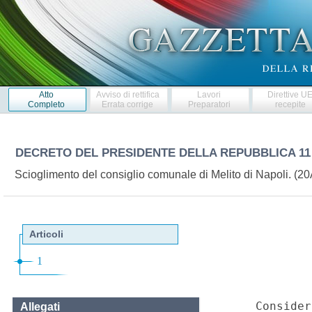
Atto
Avviso di rettifica
Lavori
Direttive U
Completo
Errata corrige
Preparatori
recepite
DECRETO DEL PRESIDENTE DELLA REPUBBLICA
11
Scioglimento del consiglio comunale di Melito di Napoli. (