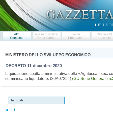
Atto
Avviso di rettifica
Lavori
Direttive U
Completo
Errata corrige
Preparatori
recepite
MINISTERO DELLO SVILUPPO ECONOMICO
DECRETO
11 dicembre 2020
Liquidazione coatta amministrativa della «Agrituscan soc. coo
commissario liquidatore. (20A07254)
(GU Serie Generale n.