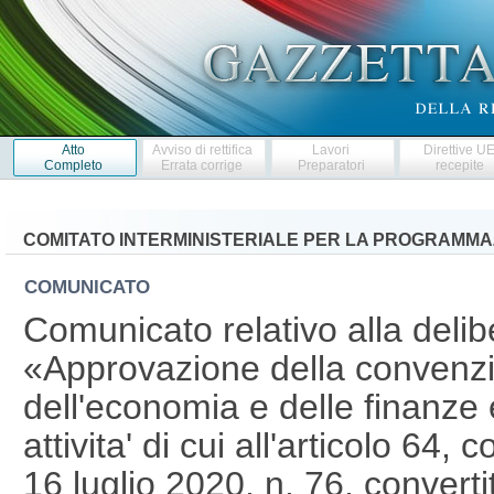
Atto
Avviso di rettifica
Lavori
Direttive U
Completo
Errata corrige
Preparatori
recepite
COMITATO INTERMINISTERIALE PER LA PROGRAMM
COMUNICATO
Comunicato relativo alla delib
«Approvazione della convenzio
dell'economia e delle finanze 
attivita' di cui all'articolo 64
16 luglio 2020, n. 76, converti