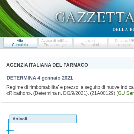
Atto
Avviso di rettifica
Lavori
Direttive U
Completo
Errata corrige
Preparatori
recepite
AGENZIA ITALIANA DEL FARMACO
DETERMINA
4 gennaio 2021
Regime di rimborsabilita' e prezzo, a seguito di nuove indic
«Rixathon». (Determina n. DG/9/2021). (21A00129)
(GU Ser