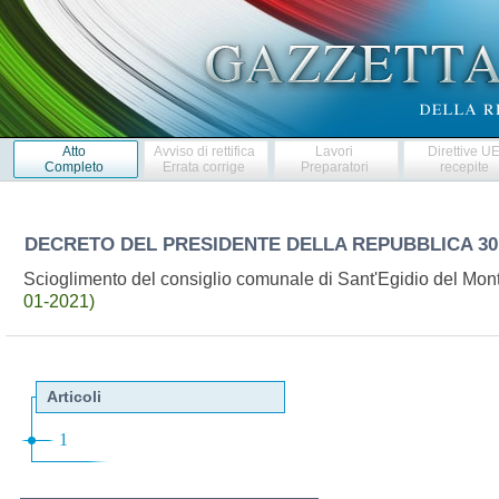
Atto
Avviso di rettifica
Lavori
Direttive U
Completo
Errata corrige
Preparatori
recepite
DECRETO DEL PRESIDENTE DELLA REPUBBLICA
30
Scioglimento del consiglio comunale di Sant'Egidio del Mo
01-2021)