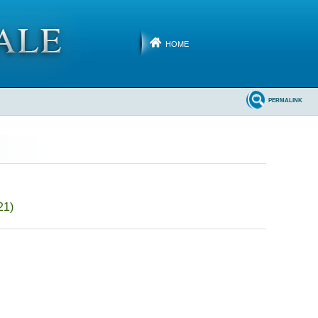
HOME
PERMALINK
21)